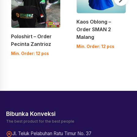
Kaos Oblong –
Order SMAN 2
Poloshirt – Order
Malang
Pecinta Zantrioz
Min. Order: 12 pcs
Min. Order: 12 pcs
Bibunka Konveksi
The best product for the best people
Jl. Teluk Pelabuhan Ratu Timur No. 37