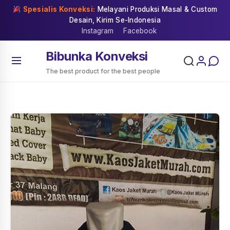
Skip
Spesialis Konveksi:
Melayani Produksi Masal & Custom
to
Desain, Kirim Se-Indonesia
content
Instagram
Facebook
Bibunka Konveksi
The best product for the best people