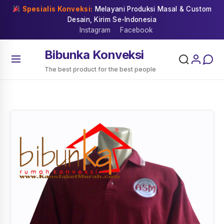
Skip
Spesialis Konveksi:
Melayani Produksi Masal & Custom
to
Desain, Kirim Se-Indonesia
content
Instagram
Facebook
Bibunka Konveksi
The best product for the best people