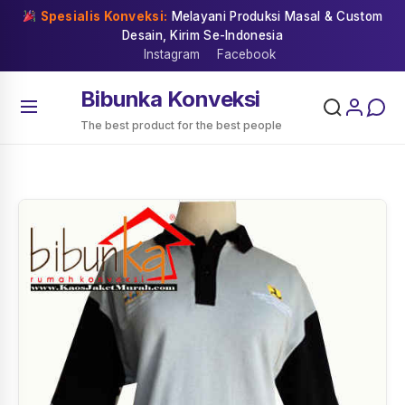
Skip
Spesialis Konveksi:
Melayani Produksi Masal & Custom
to
Desain, Kirim Se-Indonesia
content
Instagram
Facebook
Bibunka Konveksi
The best product for the best people