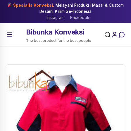
Skip
Spesialis Konveksi:
Melayani Produksi Masal & Custom
to
Desain, Kirim Se-Indonesia
content
Instagram
Facebook
Bibunka Konveksi
The best product for the best people