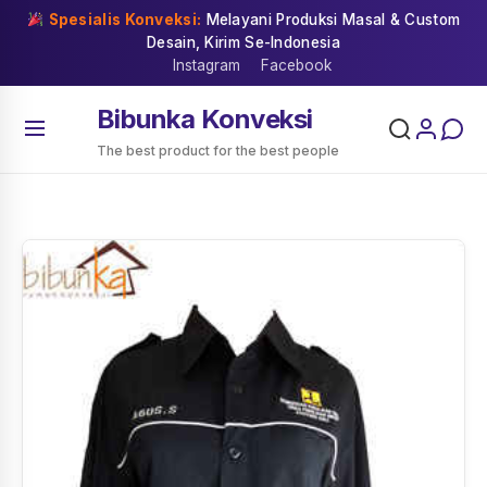
Skip
Spesialis Konveksi:
Melayani Produksi Masal & Custom
to
Desain, Kirim Se-Indonesia
content
Instagram
Facebook
Bibunka Konveksi
The best product for the best people