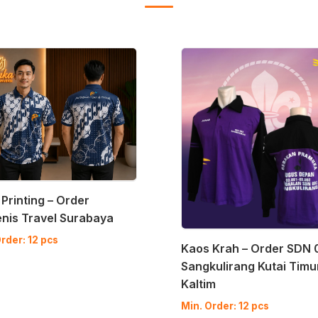
Printing – Order
nis Travel Surabaya
rder: 12 pcs
Kaos Krah – Order SDN 
Sangkulirang Kutai Timu
Kaltim
Min. Order: 12 pcs