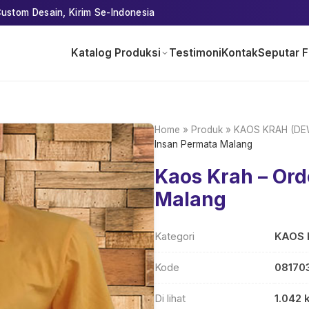
ustom Desain, Kirim Se-Indonesia
Katalog Produksi
Testimoni
Kontak
Seputar F
Home
»
Produk
»
KAOS KRAH (DE
Insan Permata Malang
Kaos Krah – Or
Malang
Kategori
KAOS 
Kode
08170
Di lihat
1.042 k