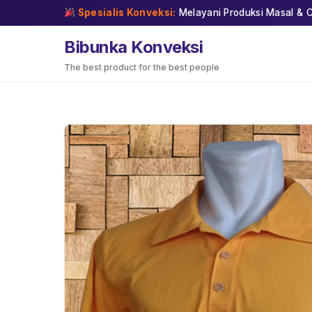
Skip
Spesialis Konveksi:
Melayani Produksi Masal & C
to
content
Bibunka Konveksi
The best product for the best people