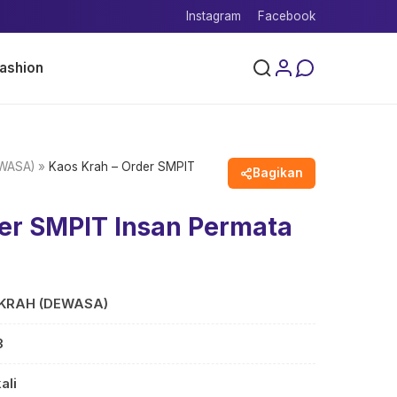
Instagram
Facebook
ashion
WASA)
»
Kaos Krah – Order SMPIT
Bagikan
der SMPIT Insan Permata
KRAH (DEWASA)
3
ali