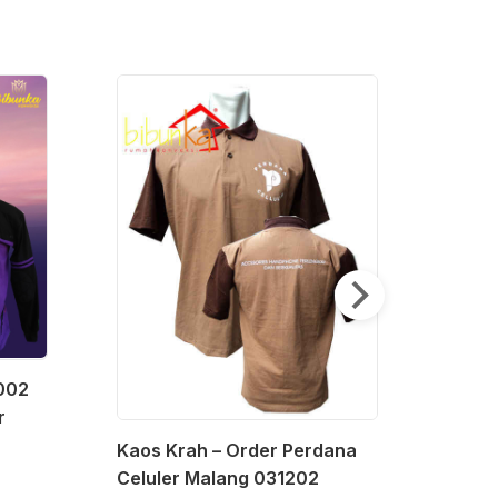
002
r
Kaos Krah – Order Perdana
Kaos 
Celuler Malang 031202
Muha