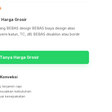
s
 Harga Grosir
ang BEBAS design BEBAS biaya design alias
semi katun, TC, dll) BEBAS disablon atau bordir
Tanya Harga Grosir
 Konveksi
% terjamin rapi
sesuaikan kebutuhan
uai kesepakatan