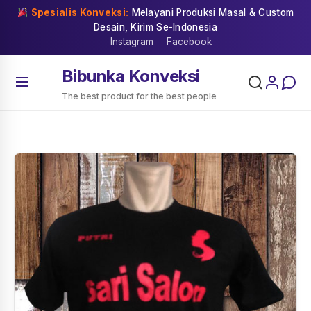
Skip
Spesialis Konveksi:
Melayani Produksi Masal & Custom
to
Desain, Kirim Se-Indonesia
content
Instagram
Facebook
Bibunka Konveksi
The best product for the best people