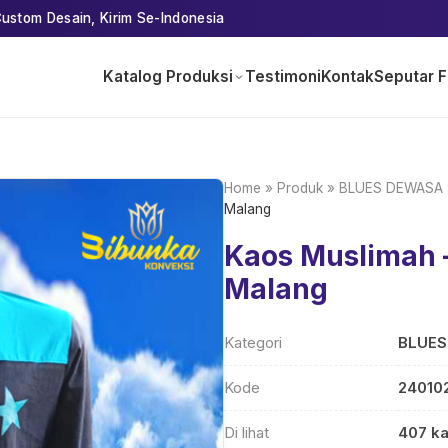
ustom Desain, Kirim Se-Indonesia
Katalog Produksi
Testimoni
Kontak
Seputar F
Home
»
Produk
»
BLUES DEWASA
Malang
Kaos Muslimah 
Malang
Kategori
BLUE
Kode
24010
Di lihat
407 ka