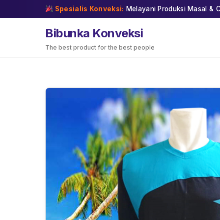
Skip
Spesialis Konveksi:
Melayani Produksi Masal & C
to
content
Bibunka Konveksi
The best product for the best people