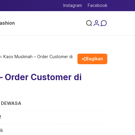
Instagram
Facebook
ashion
»
Kaos Muslimah – Order Customer di
Bagikan
– Order Customer di
S DEWASA
2
li