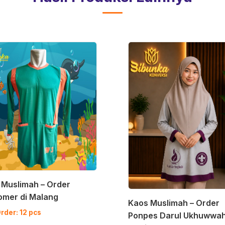
 Muslimah – Order
omer di Malang
Kaos Muslimah – Order
rder: 12 pcs
Ponpes Darul Ukhuwwa