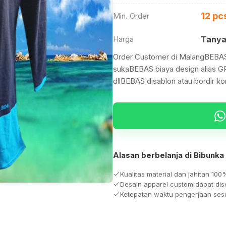
12 pc
Min. Order
Harga
Tanya
Order Customer di MalangBEBAS 
sukaBEBAS biaya design alias GR
dllBEBAS disablon atau bordir k
Alasan berbelanja di Bibunka
Kualitas material dan jahitan 100
Desain apparel custom dapat di
Ketepatan waktu pengerjaan ses