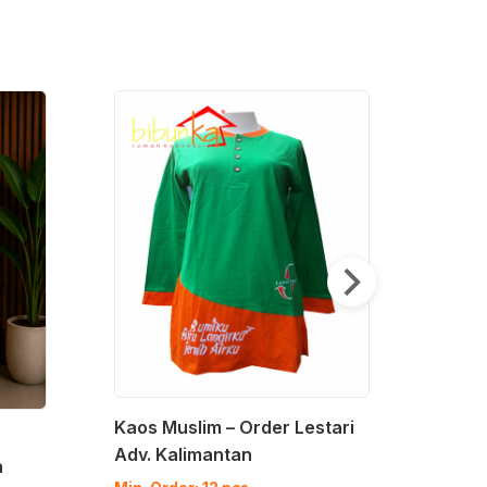
Blues
Kedu
Kaos Muslim – Order Lestari
Adv. Kalimantan
Min. O
h