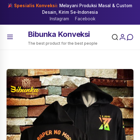
Skip
Spesialis Konveksi:
Melayani Produksi Masal & Custom
to
Desain, Kirim Se-Indonesia
content
Instagram
Facebook
Bibunka Konveksi
The best product for the best people