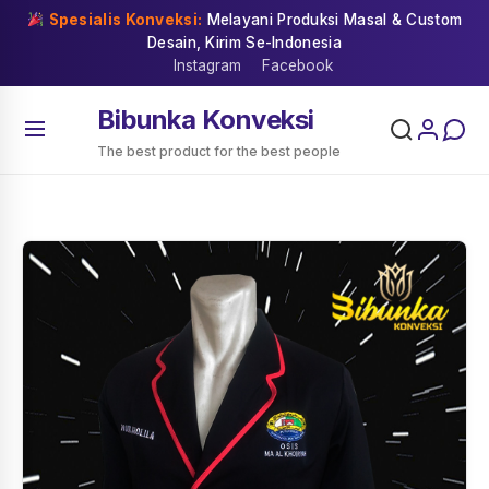
Skip
Spesialis Konveksi:
Melayani Produksi Masal & Custom
to
Desain, Kirim Se-Indonesia
content
Instagram
Facebook
Bibunka Konveksi
The best product for the best people