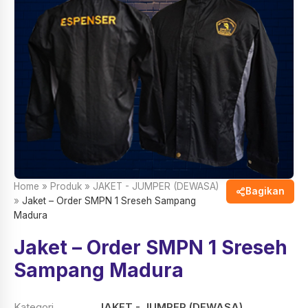
Home
»
Produk
»
JAKET - JUMPER (DEWASA)
Bagikan
»
Jaket – Order SMPN 1 Sreseh Sampang
Madura
Jaket – Order SMPN 1 Sreseh
Sampang Madura
Kategori
JAKET - JUMPER (DEWASA)