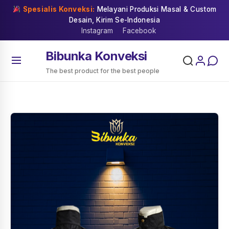
Skip
Spesialis Konveksi:
Melayani Produksi Masal & Custom
to
Desain, Kirim Se-Indonesia
content
Instagram
Facebook
Bibunka Konveksi
The best product for the best people