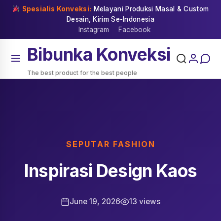
Skip
Spesialis Konveksi:
Melayani Produksi Masal & Custom
to
Desain, Kirim Se-Indonesia
content
Instagram
Facebook
Bibunka Konveksi
The best product for the best people
SEPUTAR FASHION
Inspirasi Design Kaos
June 19, 2026
13 views